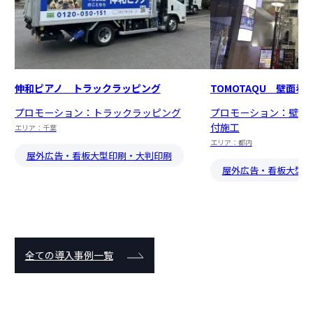
伸和ピアノ トラックラッピング
TOMOTAQU 壁面看
プロモーション：トラックラッピング
プロモーション：壁面
付施工
エリア：千葉
エリア：都内
屋外広告・看板
大型印刷・大判印刷
屋外広告・看板
大型印
全ての導入事例一覧