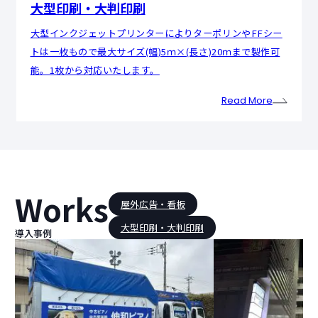
大型印刷・大判印刷
大型インクジェットプリンターによりターポリンやFFシー
トは一枚もので最大サイズ(幅)5ｍ×(長さ)20ｍまで製作可
能。1枚から対応いたします。
Read More
Works
屋外広告・看板
大型印刷・大判印刷
導入事例