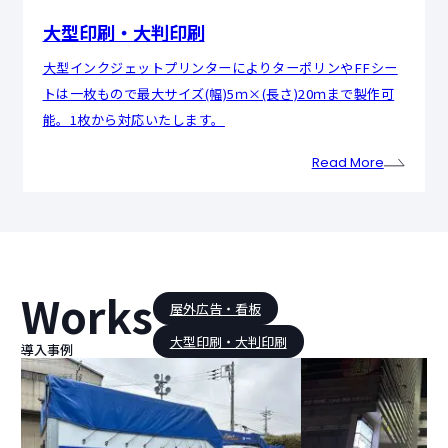
大型印刷・大判印刷
大型インクジェットプリンターによりターポリンやFFシー
トは一枚もので最大サイズ(幅)5ｍ×(長さ)20ｍまで製作可
能。1枚から対応いたします。
Read More
Works
屋外広告・看板
大型印刷・大判印刷
導入事例