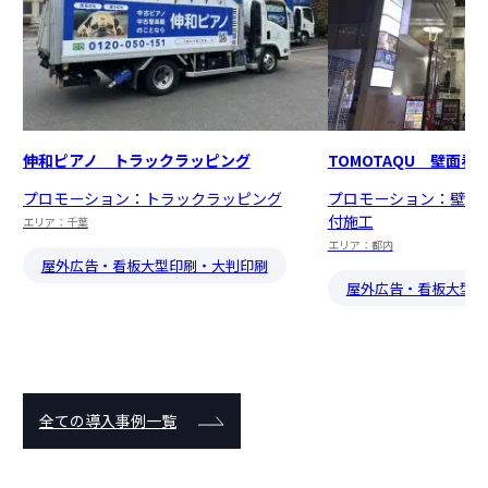
伸和ピアノ トラックラッピング
TOMOTAQU 壁面看
プロモーション：トラックラッピング
プロモーション：壁面
付施工
エリア：千葉
エリア：都内
屋外広告・看板
大型印刷・大判印刷
屋外広告・看板
大型印
全ての導入事例一覧