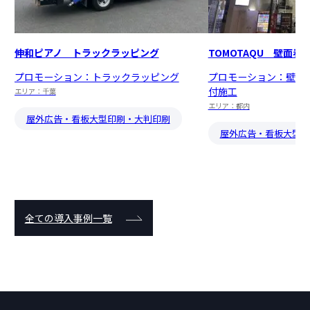
伸和ピアノ トラックラッピング
TOMOTAQU 壁面看
プロモーション：トラックラッピング
プロモーション：壁面
付施工
エリア：千葉
エリア：都内
屋外広告・看板
大型印刷・大判印刷
屋外広告・看板
大型印
全ての導入事例一覧